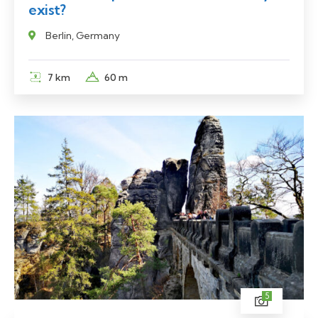
exist?
Berlin, Germany
7 km
60 m
5