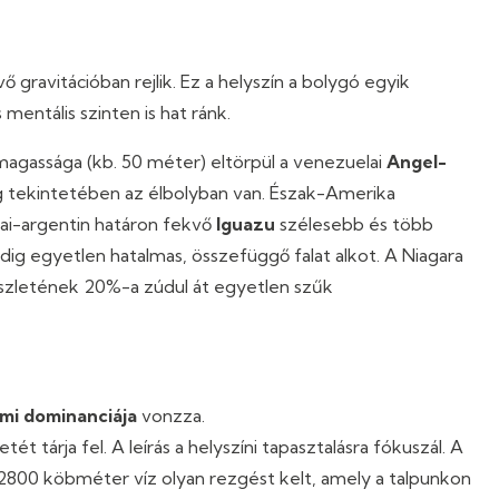
ő gravitációban rejlik. Ez a helyszín a bolygó egyik
 mentális szinten is hat ránk.
a magassága (kb. 50 méter) eltörpül a venezuelai
Angel-
eg tekintetében az élbolyban van. Észak-Amerika
iai-argentin határon fekvő
Iguazu
szélesebb és több
ig egyetlen hatalmas, összefüggő falat alkot. A Niagara
készletének 20%-a zúdul át egyetlen szűk
mi dominanciája
vonzza.
 tárja fel. A leírás a helyszíni tapasztalásra fókuszál. A
800 köbméter víz olyan rezgést kelt, amely a talpunkon