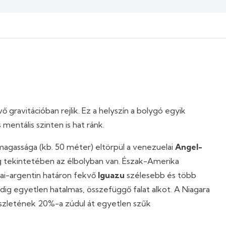
ő gravitációban rejlik. Ez a helyszín a bolygó egyik
 mentális szinten is hat ránk.
a magassága (kb. 50 méter) eltörpül a venezuelai
Angel-
eg tekintetében az élbolyban van. Észak-Amerika
iai-argentin határon fekvő
Iguazu
szélesebb és több
ig egyetlen hatalmas, összefüggő falat alkot. A Niagara
készletének 20%-a zúdul át egyetlen szűk