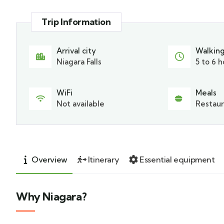
Trip Information
Arrival city
Walking
Niagara Falls
5 to 6 h
WiFi
Meals
Not available
Restaur
Overview
Itinerary
Essential equipment
Why Niagara?