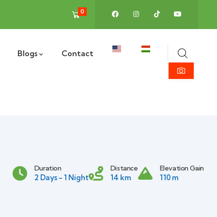
0
Blogs
Contact
Duration
Distance
Elevation Gain
2 Days - 1 Night
14 km
110 m