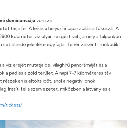
mi dominanciája
vonzza.
 tárja fel. A leírás a helyszíni tapasztalásra fókuszál. A
800 köbméter víz olyan rezgést kelt, amely a talpunkon
ermet állandó jelenléte egyfajta „fehér zajként” működik,
a víz erejét mutatja be, világhírű panorámáját és a
k a pad és a zöld terület. A napi 7-7 kilométeres táv
 részeken is eltölts időt, ahol a negatív ionok
ag frissíti fel a szervezetet, miközben a látvány és a
om/tickets/