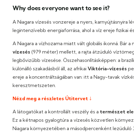
Why does everyone want to see it?
A Niagara vízesés vonzereje a nyers, karnyújtásnyira lév
legintenzívebb energiaforrása, ahol a víz ereje fizikai és
A Niagara a vízhozama miatt vált globális ikonná. Bár 
vízesés
(979 méter) mellett, a rajta átzúduló víztöm
legbővizűbb vízesése. Összehasonlításképpen: a brazíl
különálló szakadásból áll, az afrikai
Viktória-vízesés
ped
ereje a koncentráltságában van: itt a Nagy-tavak víz
keresztmetszeten.
Nézd meg a részletes Útitervet ↓
A látogatókat a kontrollált veszély és a
természet ele
Ez a kétnapos gyalogtúra a vízesés közvetlen környezetét
Niagara környezetében a másodpercenként lezúduló 2