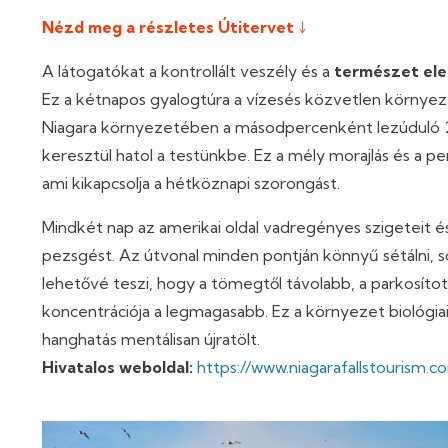
Nézd meg a részletes Útitervet ↓
A látogatókat a kontrollált veszély és a
természet ele
Ez a kétnapos gyalogtúra a vízesés közvetlen környezetét
Niagara környezetében a másodpercenként lezúduló 2
keresztül hatol a testünkbe. Ez a mély morajlás és a p
ami kikapcsolja a hétköznapi szorongást.
Mindkét nap az amerikai oldal vadregényes szigeteit és 
pezsgést. Az útvonal minden pontján könnyű sétálni, so
lehetővé teszi, hogy a tömegtől távolabb, a parkosított
koncentrációja a legmagasabb. Ez a környezet biológiail
hanghatás mentálisan újratölt.
Hivatalos weboldal:
https://www.niagarafallstourism.c