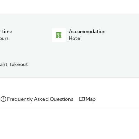
 time
Accommodation
ours
Hotel
ant, takeout
Frequently Asked Questions
Map