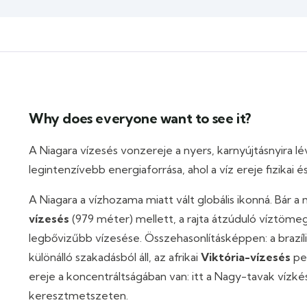
Why does everyone want to see it?
A Niagara vízesés vonzereje a nyers, karnyújtásnyira lév
legintenzívebb energiaforrása, ahol a víz ereje fizikai és
A Niagara a vízhozama miatt vált globális ikonná. Bár 
vízesés
(979 méter) mellett, a rajta átzúduló víztöm
legbővizűbb vízesése. Összehasonlításképpen: a brazíl
különálló szakadásból áll, az afrikai
Viktória-vízesés
ped
ereje a koncentráltságában van: itt a Nagy-tavak víz
keresztmetszeten.