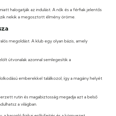
tt halogatják az indulást. A nők és a férfiak jelentős
nyzik nekik a megosztott élmény öröme.
sza
alós megoldást. A klub egy olyan bázis, amely
lölt útvonalak azonnal semlegesítik a
lkodású emberekkel találkozol, így a magány helyét
rzett rutin és magabiztosság megadja azt a belső
ndulhatsz a világban.
 a hasonló fizikai erőkifejtés és a környezet