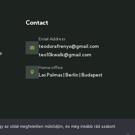
Contact
Email Address
teodorafrenyo@gmail.com
e
teo10kwalk@gmail.com
Home office
Las Palmas | Berlin | Budapest
gy az oldal megfelelően működjön, és még inkább rád szabott