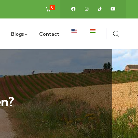
0
Blogs
Contact
en?