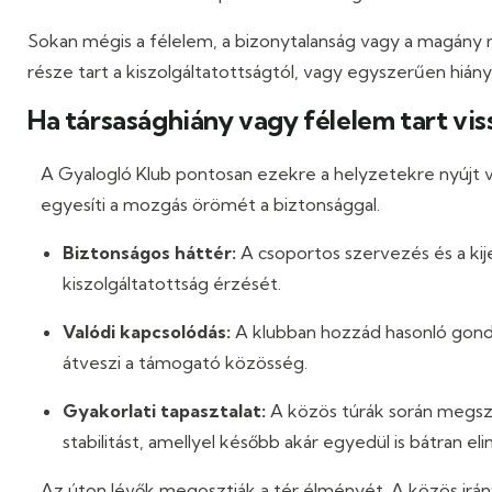
Sokan mégis a félelem, a bizonytalanság vagy a magány mia
része tart a kiszolgáltatottságtól, vagy egyszerűen hiá
Ha társasághiány vagy félelem tart vis
A Gyalogló Klub pontosan ezekre a helyzetekre nyújt v
egyesíti a mozgás örömét a biztonsággal.
Biztonságos háttér:
A csoportos szervezés és a kije
kiszolgáltatottság érzését.
Valódi kapcsolódás:
A klubban hozzád hasonló gondo
átveszi a támogató közösség.
Gyakorlati tapasztalat:
A közös túrák során megsze
stabilitást, amellyel később akár egyedül is bátran eli
Az úton lévők megosztják a tér élményét. A közös irány,