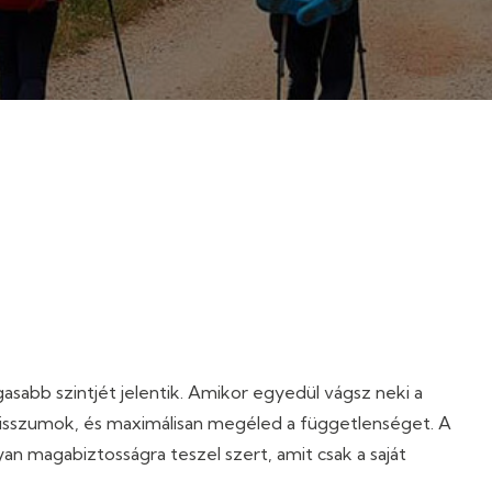
sabb szintjét jelentik. Amikor egyedül vágsz neki a
misszumok, és maximálisan megéled a függetlenséget. A
an magabiztosságra teszel szert, amit csak a saját