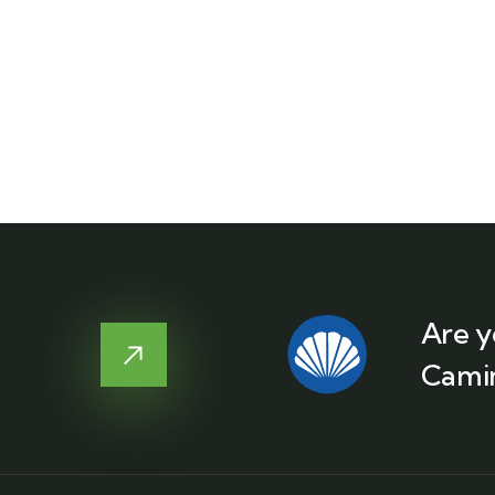
Are y
Camin