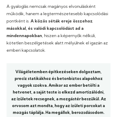
A gyaloglás nemcsak magányos elvonulásként
működik, hanem a legtermészetesebb kapcsolódási
pontként is.
A közös séták ereje összehoz
másokkal, és valódi kapcsolódást ad a
mindennapokban
, hiszen a képernyők nélküli,
kötetlen beszélgetések alatt mélyülnek el igazán az
emberi kapcsolatok.
Világéletemben építkezéseken dolgoztam,
precíz statikákhoz és betonbiztos alapokhoz
vagyok szokva. Amikor az ember betölti a
hetvenet, a saját teste is elkezd amortizálódni,
az ízületek recsegnek, a mozgástér beszűkül. Az
orvosom azt mondta, hogy az ízületi porcokat a
mozgás táplálja. Ha megállok, berozsdásodom.