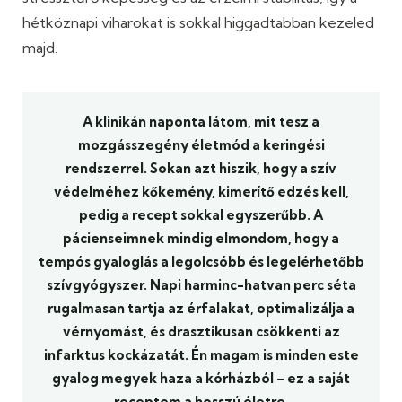
hétköznapi viharokat is sokkal higgadtabban kezeled
majd.
A klinikán naponta látom, mit tesz a
mozgásszegény életmód a keringési
rendszerrel. Sokan azt hiszik, hogy a szív
védelméhez kőkemény, kimerítő edzés kell,
pedig a recept sokkal egyszerűbb. A
pácienseimnek mindig elmondom, hogy a
tempós gyaloglás a legolcsóbb és legelérhetőbb
szívgyógyszer. Napi harminc-hatvan perc séta
rugalmasan tartja az érfalakat, optimalizálja a
vérnyomást, és drasztikusan csökkenti az
infarktus kockázatát. Én magam is minden este
gyalog megyek haza a kórházból – ez a saját
receptem a hosszú életre.