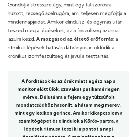
Gondolj a stresszre úgy, mint egy túl szorosra
húzott, recsegő acélrugóra, ami teljesen megfojtja a
mindennapjaidat. Amikor elindulsz, és egymás után
teszed meg a lépéseket, ez a feszültség azonnal
lazulni kezd.
A mozgásod az éltető erőforrás:
a
ritmikus lépések hatására látványosan oldódik a
krónikus izomfeszültség és javul a testtartás.
A fordítások és az órák miatt egész nap a
monitor előtt ülök, szavakat patikamérlegen
mérve. Délutánra a fejem egy túlzsúfolt
mondatcsődhöz hasonlít, a hátam meg merev,
mint egy lexikon gerince. Amikor kikapcsolom a
számítógépet és elindulok a Kőrős-partra, a
lépések ritmusa teszi ki a pontot a napi
feszültség végére. A gyaloglás nekem a