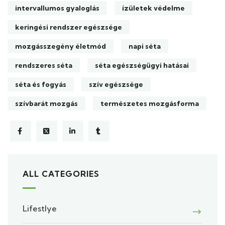
intervallumos gyaloglás
ízületek védelme
keringési rendszer egészsége
mozgásszegény életmód
napi séta
rendszeres séta
séta egészségügyi hatásai
séta és fogyás
szív egészsége
szívbarát mozgás
természetes mozgásforma
ALL CATEGORIES
Lifestlye