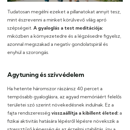
Tudatosan megélni ezeket a pillanatokat annyit tesz,
mint észrevenni a minket körülvevő világ apró
szépségeit.
A gyaloglás a test meditációja:
miközben a környezetedre és a légzésedre figyelsz,
azonnal megszakad a negatív gondolatspirál és
enyhül a szorongás.
Agytuning és szívvédelem
Ha hetente háromszor rászánsz 40 percet a
tempósabb gyaloglásra, az agyad memóriáért felelős
területei szó szerint növekedésnek indulnak. Ez a
fajta rendszeresség
visszaállítja a kibillent életed:
a
fizikai aktivitás hatására lépésről lépésre növekszik a
stressztűrő képesség és az érzelmi stabilitás, így a