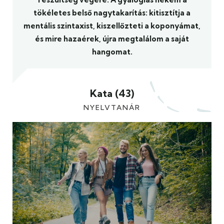
tökéletes belső nagytakarítás: kitisztítja a
mentális szintaxist, kiszellőzteti a koponyámat,
és mire hazaérek, újra megtalálom a saját
hangomat.
Kata (43)
NYELVTANÁR