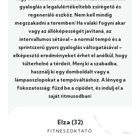
gyaloglás a legalulértékeltebb zsírégető és
regeneráló eszköz. Nem kell mindig
megszakadni a teremben! Ha valaki fogyni akar
vagy az állóképességét javítaná, az
intervallumos sétával – a normál tempó és a
sprintszerű gyors gyaloglás váltogatásával –
elképesztő eredményeket érhet el anélkül, hogy
túlterhelné a térdeit. Menj ki a szabadba,
használj ki egy domboldalt vagy a
lámpaoszlopokat a tempóváltáshoz. A lényeg a
fokozatosság: fűzd be a cipődet, és indulj el a
saját ritmusodban!
Elza (32)
FITNESZOKTATÓ