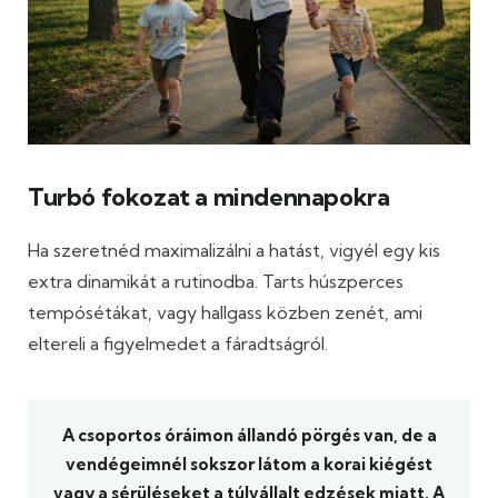
Turbó fokozat a mindennapokra
Ha szeretnéd maximalizálni a hatást, vigyél egy kis
extra dinamikát a rutinodba. Tarts húszperces
tempósétákat, vagy hallgass közben zenét, ami
eltereli a figyelmedet a fáradtságról.
A csoportos óráimon állandó pörgés van, de a
vendégeimnél sokszor látom a korai kiégést
vagy a sérüléseket a túlvállalt edzések miatt. A