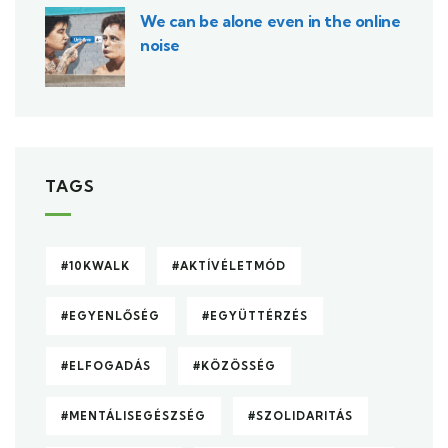
We can be alone even in the online
noise
TAGS
#10KWALK
#AKTÍVÉLETMÓD
#EGYENLŐSÉG
#EGYÜTTÉRZÉS
#ELFOGADÁS
#KÖZÖSSÉG
#MENTÁLISEGÉSZSÉG
#SZOLIDARITÁS