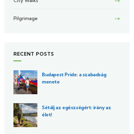
City Walks
Pilgrimage
RECENT POSTS
Budapest Pride: a szabadság
menete
Sétálj az egészségért: irány az
élet!