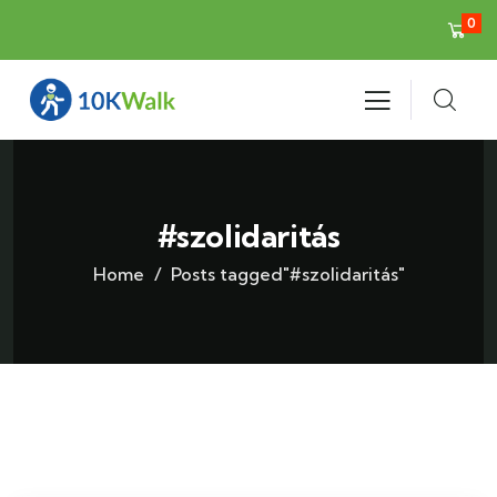
0
#szolidaritás
Home
Posts tagged"#szolidaritás"