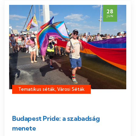
28
JUN
Tematikus séták, Városi Séták
Budapest Pride: a szabadság
menete