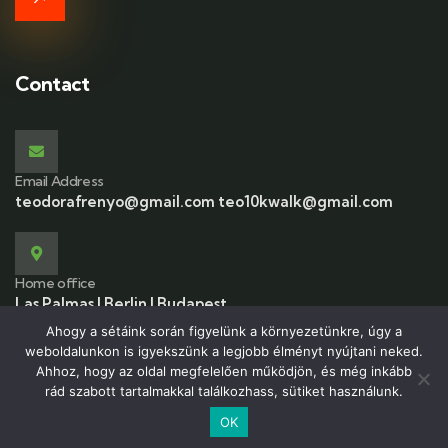
Contact
Email Address
teodorafrenyo@gmail.com teo10kwalk@gmail.com
Home office
Las Palmas | Berlin | Budapest
Ahogy a sétáink során figyelünk a környezetünkre, úgy a
weboldalunkon is igyekszünk a legjobb élményt nyújtani neked.
Ahhoz, hogy az oldal megfelelően működjön, és még inkább
rád szabott tartalmakkal találkozhass, sütiket használunk.
© 2026 Copyright 10kwalk.com. All Rights Reserved.
OK
English