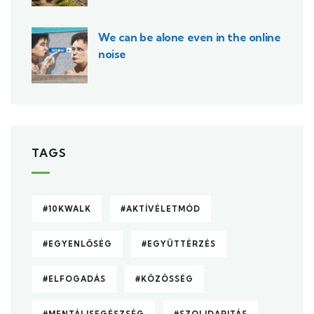
We can be alone even in the online
noise
TAGS
#10KWALK
#AKTÍVÉLETMÓD
#EGYENLŐSÉG
#EGYÜTTÉRZÉS
#ELFOGADÁS
#KÖZÖSSÉG
#MENTÁLISEGÉSZSÉG
#SZOLIDARITÁS