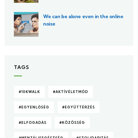
We can be alone even in the online
noise
TAGS
#10KWALK
#AKTÍVÉLETMÓD
#EGYENLŐSÉG
#EGYÜTTÉRZÉS
#ELFOGADÁS
#KÖZÖSSÉG
#MENTÁLISEGÉSZSÉG
#SZOLIDARITÁS