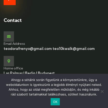
Contact
Email Address
teodorafrenyo@gmail.com teo10kwalk@gmail.com
Home office
Las Palmas | Berlin | Budapest
Ahogy a sétáink során figyelünk a környezetünkre, úgy a
weboldalunkon is igyekszünk a legjobb élményt nyújtani neked.
Ahhoz, hogy az oldal megfelelően működjön, és még inkább
rád szabott tartalmakkal találkozhass, sütiket használunk.
© 2026 Copyright 10kwalk.com. All Rights Reserved.
OK
English