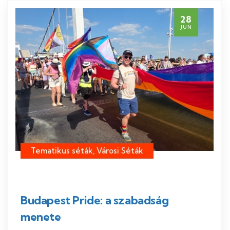
28
JUN
Tematikus séták, Városi Séták
Budapest Pride: a szabadság
menete