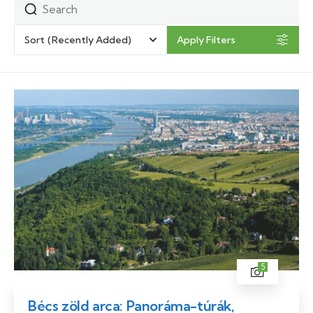
Sort
(Recently Added)
Apply Filters
5
Bécs zöld arca: Panoráma-túrák,