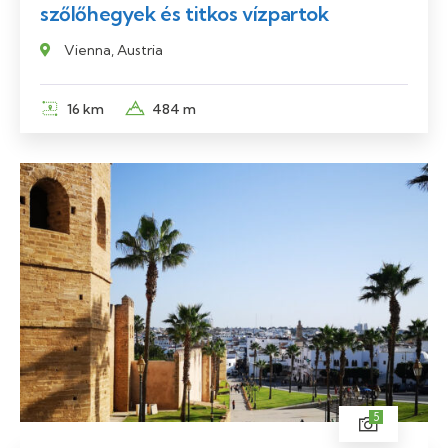
szőlőhegyek és titkos vízpartok
Vienna, Austria
16 km
484 m
5