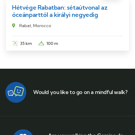
Hétvége Rabatban: sétaútvonal az
óceánparttól a királyi negyedig
Rabat, Morocco
35 km
100 m
Would you like to go on a mindful walk?