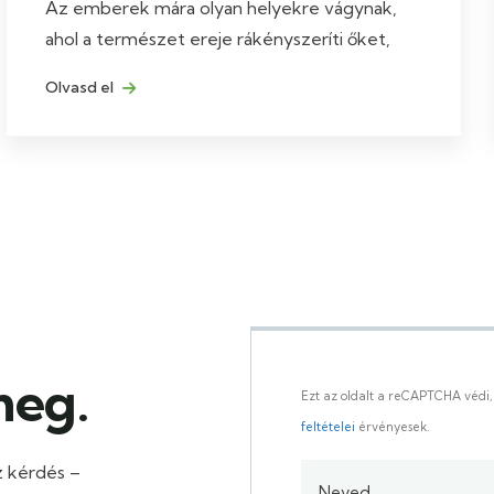
Az emberek mára olyan helyekre vágynak,
ahol a természet ereje rákényszeríti őket,
Olvasd el
meg.
Ezt az oldalt a reCAPTCHA védi,
feltételei
érvényesek.
z kérdés –