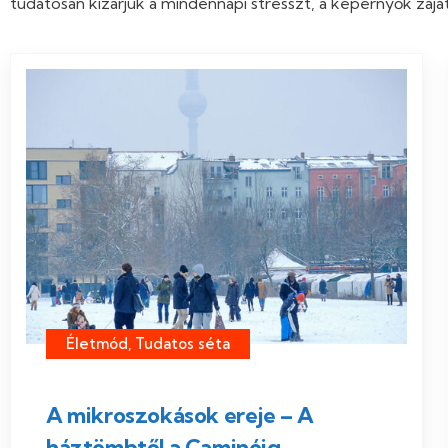
tudatosan kizárjuk a mindennapi stresszt, a képernyők zaj
Életmód, Tudatos séta
A mikroszokások ereje – A
háztömbtől a Caminóig