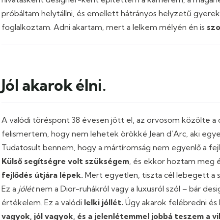
próbáltam helytállni, és emellett hátrányos helyzetű gyer
foglalkoztam. Adni akartam, mert a lelkem mélyén én is
szo
Jól akarok élni.
A valódi töréspont 38 évesen jött el, az orvosom közölte a 
felismertem, hogy nem lehetek örökké Jean d’Arc, aki egye
Tudatosult bennem, hogy a mártíromság nem egyenlő a fejlő
Külső segítségre volt szükségem
, és ekkor hoztam meg 
fejlődés útjára lépek.
Mert egyetlen, tiszta cél lebegett a
Ez a
jólét
nem a Dior-ruhákról vagy a luxusról szól – bár de
értékelem. Ez a valódi
lelki jóllét.
Úgy akarok felébredni és 
vagyok, jól vagyok, és a jelenlétemmel jobbá teszem a vi