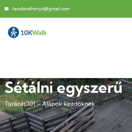
teodorafrenyo@gmail.com
Sétálni egyszerű
Túrázás 101 – Alapok kezdőknek