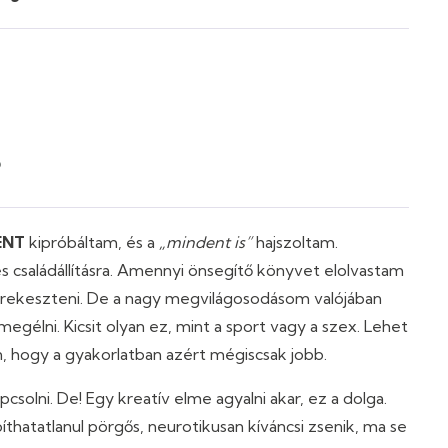
?
ENT
kipróbáltam, és a
„mindent is”
hajszoltam.
 családállításra. Amennyi önsegítő könyvet elolvastam
 rekeszteni. De a nagy megvilágosodásom valójában
egélni. Kicsit olyan ez, mint a sport vagy a szex. Lehet
, hogy a gyakorlatban azért mégiscsak jobb.
solni. De! Egy kreatív elme agyalni akar, ez a dolga.
íthatatlanul pörgős, neurotikusan kíváncsi zsenik, ma se