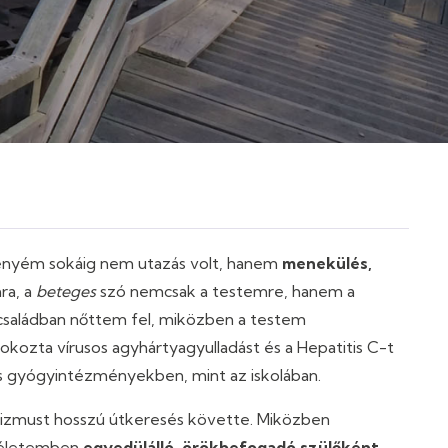
enyém sokáig nem utazás volt, hanem
menekülés,
ra, a
beteges
szó nemcsak a testemre, hanem a
s családban nőttem fel, miközben a testem
 okozta vírusos agyhártyagyulladást és a Hepatitis C-t
és gyógyintézményekben, mint az iskolában.
nizmust hosszú útkeresés követte. Miközben
ánéletemben
egyedülálló, örökbefogadó szülőként