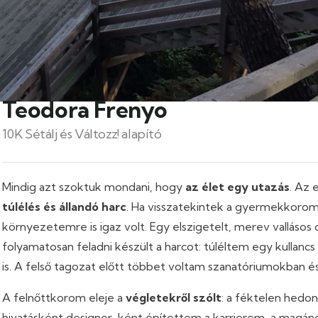
Teodora Frenyo
10K Sétálj és Változz! alapító
Mindig azt szoktuk mondani, hogy
az élet egy utazás
. Az 
túlélés és állandó harc
. Ha visszatekintek a gyermekkorom
környezetemre is igaz volt. Egy elszigetelt, merev valláso
folyamatosan feladni készült a harcot: túléltem egy kullancs
is. A felső tagozat előtt többet voltam szanatóriumokban 
A felnőttkorom eleje a
végletekről szólt
: a féktelen hedo
hivatásként designer-ként építettem a karrierem, a mag