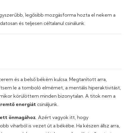
egyszerűbb, legősibb mozgásforma hozta el nekem a
tosan és teljesen céltalanul csinálunk.
erem és a belső békém kulcsa. Megtanított arra,
tsem le a tomboló elmémet, a mentális hiperaktivitást,
 amikor körülöttem minden bizonytalan. A titok nem a
remtő energiát
csináljunk.
ett önmagához
. Azért vagyok itt, hogy
bb viharból is vezet út a békébe. Ha készen állsz arra,