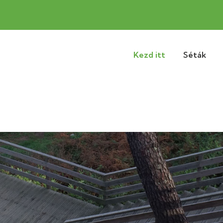
Kezd itt
Séták