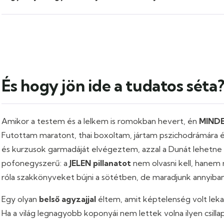
És hogy jön ide a tudatos séta
Amikor a testem és a lelkem is romokban hevert, én
MIND
Futottam maratont, thai boxoltam, jártam pszichodrámára és
és kurzusok garmadáját elvégeztem, azzal a Dunát lehetne
pofonegyszerű: a
JELEN pillanatot
nem olvasni kell, hanem m
róla szakkönyveket bújni a sötétben, de maradjunk annyiban
Egy olyan
belső agyzajjal
éltem, amit képtelenség volt lekapc
Ha a világ legnagyobb koponyái nem lettek volna ilyen csillap