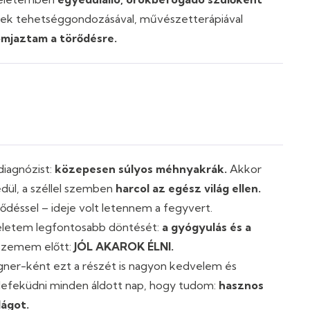
ekek tehetséggondozásával, művészetterápiával
mjaztam a törődésre.
diagnózist:
közepesen súlyos méhnyakrák.
Akkor
dül, a széllel szemben
harcol az egész világ ellen.
déssel – ideje volt letennem a fegyvert.
életem legfontosabb döntését:
a gyógyulás és a
 szemem előtt:
JÓL AKAROK ÉLNI.
signer-ként ezt a részét is nagyon kedvelem és
lefeküdni minden áldott nap, hogy tudom:
hasznos
lágot.