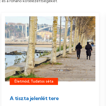
át és a rohanó kötelezettségeket.
Életmód, Tudatos séta
A tiszta jelenlét tere