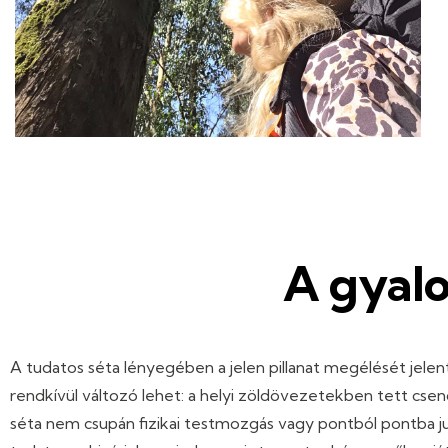
A gyalo
A tudatos séta lényegében a jelen pillanat megélését jele
rendkívül változó lehet: a helyi zöldövezetekben tett csen
séta nem csupán fizikai testmozgás vagy pontból pontba jut