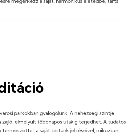
ésre megérkezz a saját, harmonikus életedbe, tarts
itáció
városi parkokban gyalogolunk. A nehézségi szintje
 zajló, elmélyült többnapos utakig terjedhet. A tudatos
 természettel, a saját testünk jelzéseivel, miközben