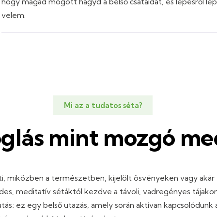
hogy magad mögött hagyd a belső csatáidat, és lépésről lép
velem.
Mi az a tudatos séta?
glás mint mozgó med
nti, miközben a természetben, kijelölt ösvényeken vagy akár 
des, meditatív sétáktól kezdve a távoli, vadregényes tájakon
ás; ez egy belső utazás, amely során aktívan kapcsolódunk a