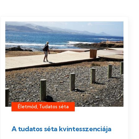
Életmód, Tudatos séta
A tudatos séta kvintesszenciája