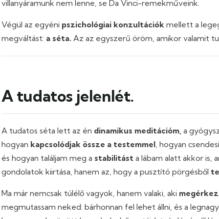
villanyáramunk nem lenne, se Da Vinci-remekműveink.
Végül az egyéni
pszichológiai konzultációk
mellett a leg
megváltást:
a séta.
Az az egyszerű öröm, amikor valamit tuda
A tudatos jelenlét.
A tudatos séta lett az én
dinamikus meditációm,
a gyógysz
hogyan
kapcsolódjak össze a testemmel
, hogyan csendesí
és hogyan találjam meg a
stabilitást
a lábam alatt akkor is,
gondolatok kiirtása, hanem az, hogy a pusztító pörgésből
te
Ma már nemcsak túlélő vagyok, hanem valaki, aki
megérkez
megmutassam neked: bárhonnan fel lehet állni, és a legnagyo