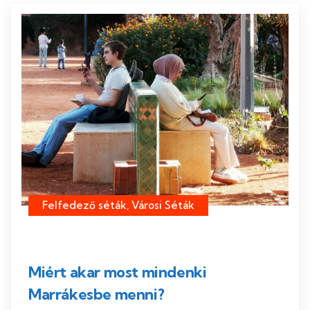
Felfedező séták, Városi Séták
Miért akar most mindenki
Marrákesbe menni?