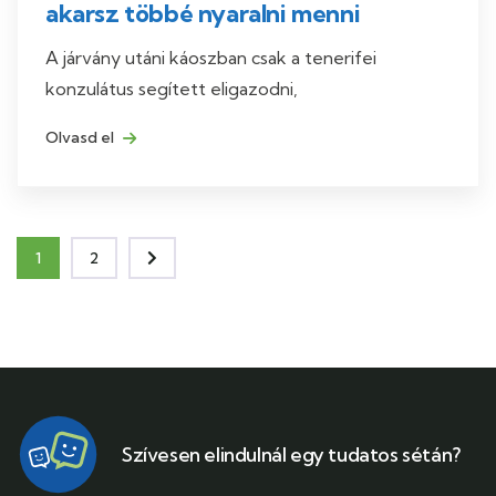
akarsz többé nyaralni menni
A járvány utáni káoszban csak a tenerifei
konzulátus segített eligazodni,
Olvasd el
1
2
Szívesen elindulnál egy tudatos sétán?