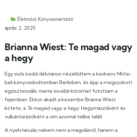
Életmód
,
Könyvismertető
április 2, 2025
Brianna Wiest: Te magad vagy
a hegy
Egy esős kedd délutánon nézelődtem a kedvenc Mitte-
beli könyvesboltomban Berlinben, és épp a megszokott
egzisztenciális
merre tovább
körömet futottam a
fejemben. Ekkor akadt a kezembe Brianna Wiest
kötete, a
Te magad vagy a hegy
. Hegymászóként és
vulkántúrázóként a cím azonnal telibe talált.
A nyelvtanulás nekem nem a magolásról, hanem a