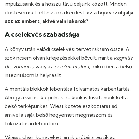
impulzusaink és a hosszú távú céljaink között. Minden
döntésemnél felteszem a kérdést:
ez a lépés szolgálja
azt az embert, akivé válni akarok?
A cselekvés szabadsága
A könyv után valódi cselekvési tervet raktam össze. A
szókincsem olyan kifejezésekkel bővült, mint a
kognitív
disszonancia
vagy az
érzelmi uralom
, miközben a belső
integritásom is helyreállt.
A mentális blokkok lebontása folyamatos karbantartás.
Ahogy a városok épülnek, nekünk is frissítenünk kell a
belső térképünket. Wiest kötete eszköztárat ad,
amivel a saját belső hegyemet megmászom és
fokozatosan lebontom.
Válassz olyan könyveket, amik próbára teszik az