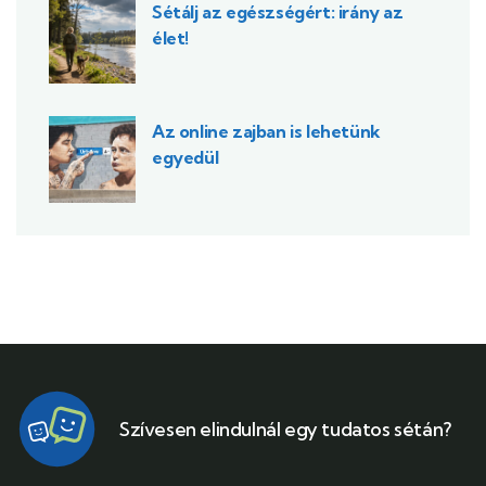
Sétálj az egészségért: irány az
élet!
Az online zajban is lehetünk
egyedül
Szívesen elindulnál egy tudatos sétán?