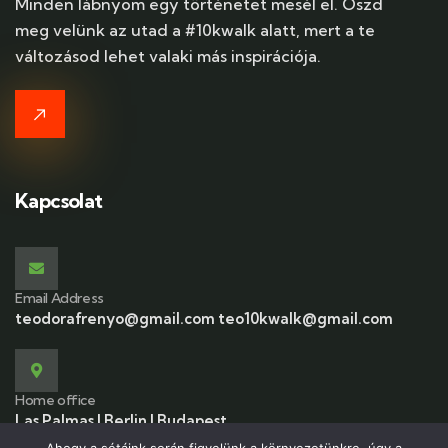
Minden lábnyom egy történetet mesél el. Oszd
meg velünk az utad a #10kwalk alatt, mert a te
változásod lehet valaki más inspirációja.
Kapcsolat
Email Address
teodorafrenyo@gmail.com teo10kwalk@gmail.com
Home office
Las Palmas | Berlin | Budapest