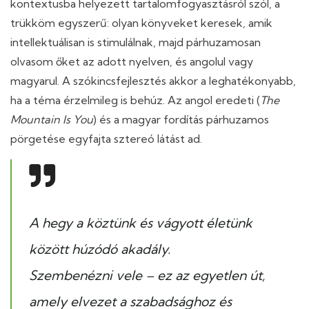
kontextusba helyezett tartalomfogyasztásról szól, a
trükköm egyszerű: olyan könyveket keresek, amik
intellektuálisan is stimulálnak, majd párhuzamosan
olvasom őket az adott nyelven, és angolul vagy
magyarul. A szókincsfejlesztés akkor a leghatékonyabb,
ha a téma érzelmileg is behúz. Az angol eredeti (
The
Mountain Is You
) és a magyar fordítás párhuzamos
pörgetése egyfajta sztereó látást ad.
A hegy a köztünk és vágyott életünk
között húzódó akadály.
Szembenézni vele – ez az egyetlen út,
amely elvezet a szabadsághoz és