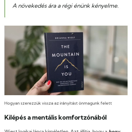
A növekedés ára a régi énünk kényelme.
Hogyan szerezzük vissza az irányítást önmagunk felett
Kilépés a mentális komfortzónából
Wiest logikai lánca kíméletlen. Azt állítja, hogy a
hegy