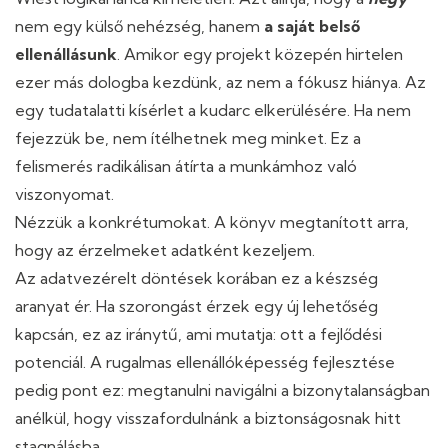
nem egy külső nehézség, hanem
a saját belső
ellenállásunk
. Amikor egy projekt közepén hirtelen
ezer más dologba kezdünk, az nem a fókusz hiánya. Az
egy tudatalatti kísérlet a kudarc elkerülésére. Ha nem
fejezzük be, nem ítélhetnek meg minket. Ez a
felismerés radikálisan átírta a munkámhoz való
viszonyomat.
Nézzük a konkrétumokat. A könyv megtanított arra,
hogy az érzelmeket adatként kezeljem.
Az adatvezérelt döntések korában ez a készség
aranyat ér. Ha szorongást érzek egy új lehetőség
kapcsán, ez az iránytű, ami mutatja: ott a fejlődési
potenciál. A rugalmas ellenállóképesség fejlesztése
pedig pont ez: megtanulni navigálni a bizonytalanságban
anélkül, hogy visszafordulnánk a biztonságosnak hitt
stagnálásba.