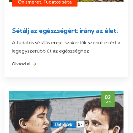
Önismeret, Tudatos séta
Sétálj az egészségért: irány az élet!
A tudatos sétálás ereje: szakértők szerint ezért a
legegyszerűbb út az egészséghez
Olvasd el
02
JÚN