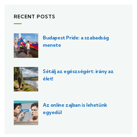
RECENT POSTS
Budapest Pride: a szabadság
menete
Sétálj az egészségért: irány az
élet!
Az online zajban is lehetünk
egyedül