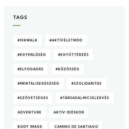
TAGS
#10KWALK
#AKTÍVÉLETMÓD
#EGYENLŐSÉG
#EGYÜTTÉRZÉS
#ELFOGADÁS
#KÖZÖSSÉG
#MENTÁLISEGÉSZSÉG
#SZOLIDARITÁS
#SZÖVETSÉGES
#TÁRSADALMICSELEKVÉS
ADVENTURE
AKTÍV IDŐSKOR
BODY IMAGE
CAMINO DE SANTIAGO