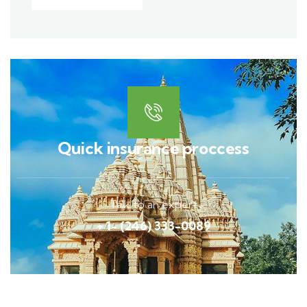
Quick insurance proccess
Talk to an expert
+ 1- (246) 333-0089