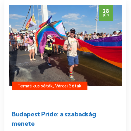
28
JÚN
Tematikus séták, Városi Séták
Budapest Pride: a szabadság
menete