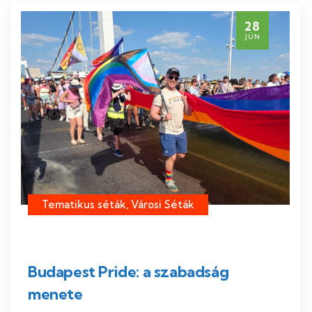
28
JÚN
Tematikus séták, Városi Séták
Budapest Pride: a szabadság
menete