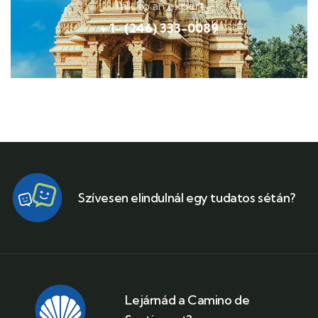
Talk to an expert
+ 1- (246) 333-0089
Szívesen elindulnál egy tudatos sétán?
Lejárnád a Camino de