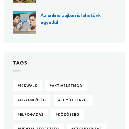
Az online zajban is lehetünk
egyedül
TAGS
#10KWALK
#AKTÍVÉLETMÓD
#EGYENLŐSÉG
#EGYÜTTÉRZÉS
#ELFOGADÁS
#KÖZÖSSÉG
#MENTÁLISEGÉSZSÉG
#SZOLIDARITÁS