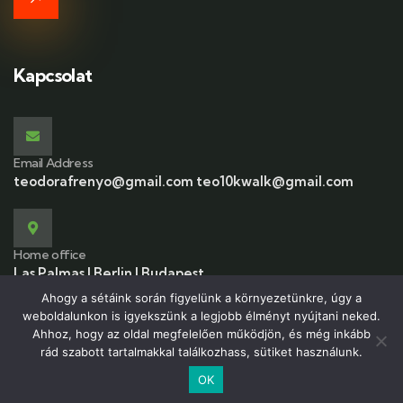
Kapcsolat
Email Address
teodorafrenyo@gmail.com teo10kwalk@gmail.com
Home office
Las Palmas | Berlin | Budapest
Ahogy a sétáink során figyelünk a környezetünkre, úgy a
weboldalunkon is igyekszünk a legjobb élményt nyújtani neked.
Ahhoz, hogy az oldal megfelelően működjön, és még inkább
rád szabott tartalmakkal találkozhass, sütiket használunk.
© 2026 Copyrights by 10kwalk.com All Rights Reserved
OK
Magyar