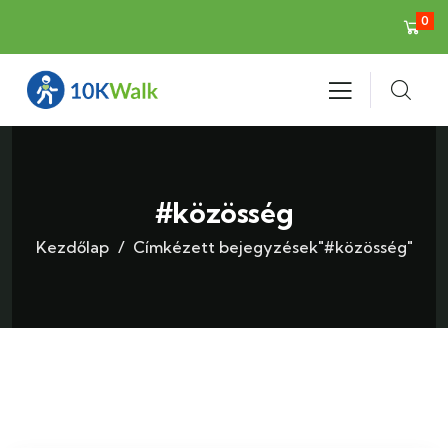
0
#közösség
Kezdőlap
Címkézett bejegyzések"#közösség"