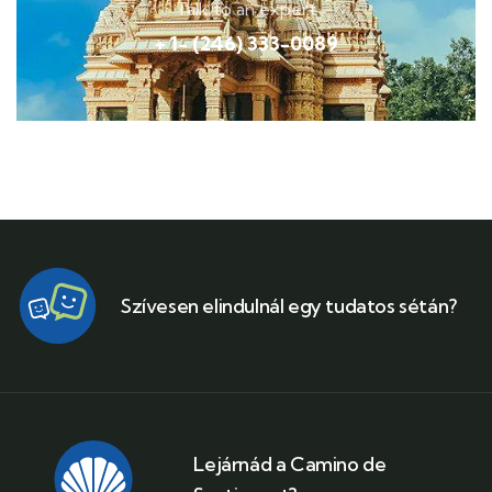
Talk to an expert
+ 1- (246) 333-0089
Szívesen elindulnál egy tudatos sétán?
Lejárnád a Camino de