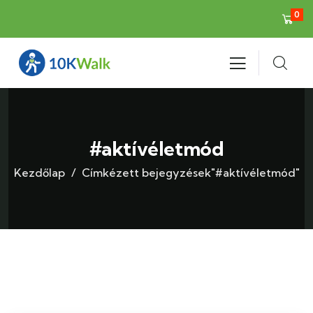
0
#aktívéletmód
Kezdőlap
Címkézett bejegyzések"#aktívéletmód"