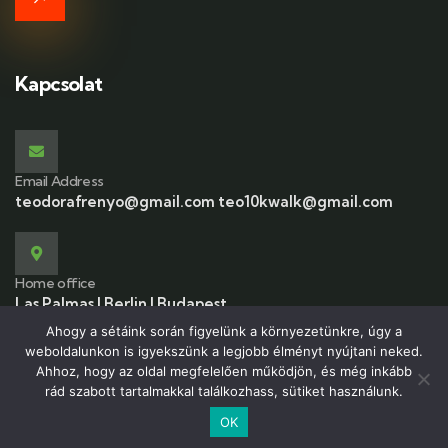
Kapcsolat
Email Address
teodorafrenyo@gmail.com teo10kwalk@gmail.com
Home office
Las Palmas | Berlin | Budapest
Ahogy a sétáink során figyelünk a környezetünkre, úgy a
weboldalunkon is igyekszünk a legjobb élményt nyújtani neked.
Ahhoz, hogy az oldal megfelelően működjön, és még inkább
rád szabott tartalmakkal találkozhass, sütiket használunk.
© 2026 Copyrights by 10kwalk.com All Rights Reserved
OK
Magyar