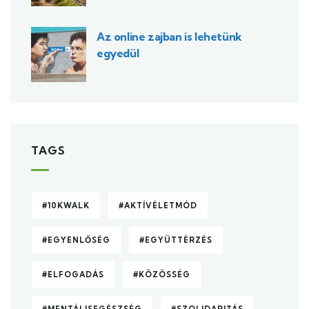
Az online zajban is lehetünk
egyedül
TAGS
#10KWALK
#AKTÍVÉLETMÓD
#EGYENLŐSÉG
#EGYÜTTÉRZÉS
#ELFOGADÁS
#KÖZÖSSÉG
#MENTÁLISEGÉSZSÉG
#SZOLIDARITÁS