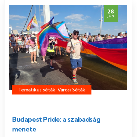
28
JÚN
Tematikus séták, Városi Séták
Budapest Pride: a szabadság
menete