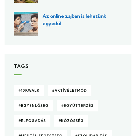
Az online zajban is lehetünk
egyedül
TAGS
#10KWALK
#AKTÍVÉLETMÓD
#EGYENLŐSÉG
#EGYÜTTÉRZÉS
#ELFOGADÁS
#KÖZÖSSÉG
#MENTÁLISEGÉSZSÉG
#SZOLIDARITÁS