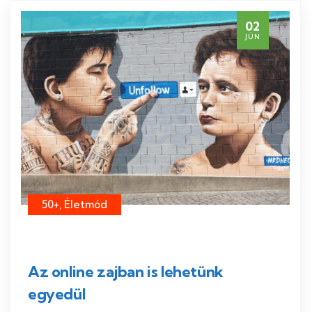
02
JÚN
50+, Életmód
Az online zajban is lehetünk
egyedül