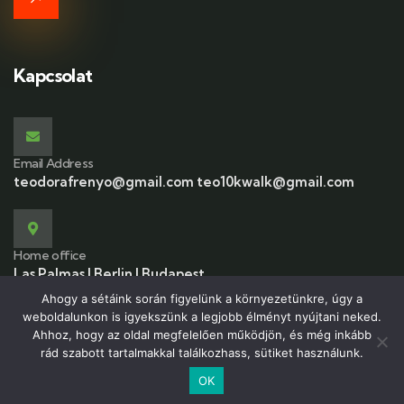
Kapcsolat
Email Address
teodorafrenyo@gmail.com teo10kwalk@gmail.com
Home office
Las Palmas | Berlin | Budapest
Ahogy a sétáink során figyelünk a környezetünkre, úgy a
weboldalunkon is igyekszünk a legjobb élményt nyújtani neked.
Ahhoz, hogy az oldal megfelelően működjön, és még inkább
rád szabott tartalmakkal találkozhass, sütiket használunk.
© 2026 Copyrights by 10kwalk.com All Rights Reserved
OK
Magyar