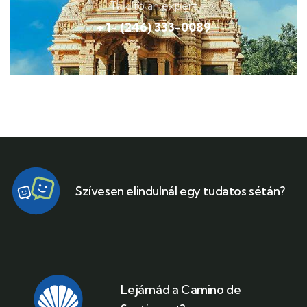
Talk to an expert
+ 1- (246) 333-0089
Szívesen elindulnál egy tudatos sétán?
Lejárnád a Camino de