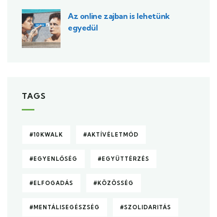
Az online zajban is lehetünk
egyedül
TAGS
#10KWALK
#AKTÍVÉLETMÓD
#EGYENLŐSÉG
#EGYÜTTÉRZÉS
#ELFOGADÁS
#KÖZÖSSÉG
#MENTÁLISEGÉSZSÉG
#SZOLIDARITÁS