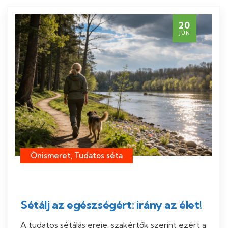
20
JÚN
Önismeret, Tudatos séta
Sétálj az egészségért: irány az élet!
A tudatos sétálás ereje: szakértők szerint ezért a