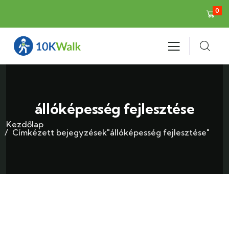
0
állóképesség fejlesztése
Kezdőlap
Címkézett bejegyzések"állóképesség fejlesztése"