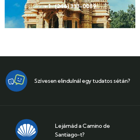
+ 1- (246) 333-0089
Szívesen elindulnál egy tudatos sétán?
Lejárnád a Camino de
Santiago-t?