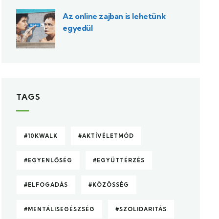
Az online zajban is lehetünk
egyedül
TAGS
#10KWALK
#AKTÍVÉLETMÓD
#EGYENLŐSÉG
#EGYÜTTÉRZÉS
#ELFOGADÁS
#KÖZÖSSÉG
#MENTÁLISEGÉSZSÉG
#SZOLIDARITÁS