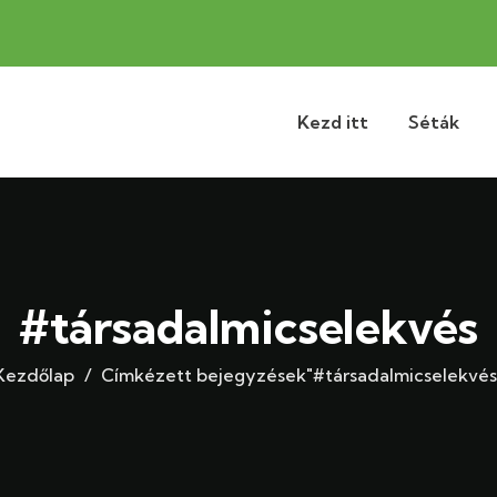
Kezd itt
Séták
#társadalmicselekvés
Kezdőlap
Címkézett bejegyzések"#társadalmicselekvés