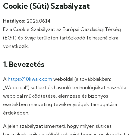
Cookie (Süti) Szabályzat
Hatályos:
2026.06.14.
Ez a Cookie Szabályzat az Európai Gazdasági Térség
(EGT) és Svájc területén tartózkodó felhasználókra
vonatkozik.
1. Bevezetés
A
https://10kwalk.com
weboldal (a továbbiakban:
„Weboldal”) sütiket és hasonló technológiákat használ a
weboldal működtetése, elemzése és bizonyos
esetekben marketing tevékenységek támogatása
érdekében.
A jelen szabályzat ismerteti, hogy milyen sütiket
használunk, milyen célból, valamint hogyan gyakorolhatja