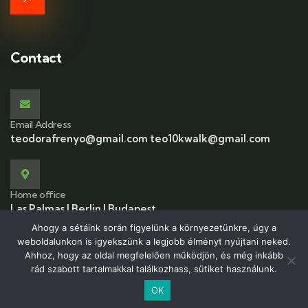
Contact
Email Address
teodorafrenyo@gmail.com teo10kwalk@gmail.com
Home office
Las Palmas | Berlin | Budapest
Ahogy a sétáink során figyelünk a környezetünkre, úgy a
weboldalunkon is igyekszünk a legjobb élményt nyújtani neked.
Ahhoz, hogy az oldal megfelelően működjön, és még inkább
rád szabott tartalmakkal találkozhass, sütiket használunk.
© 2026 Copyright 10kwalk.com. All Rights Reserved.
OK
English