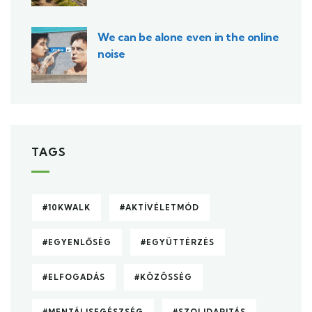
We can be alone even in the online
noise
TAGS
#10KWALK
#AKTÍVÉLETMÓD
#EGYENLŐSÉG
#EGYÜTTÉRZÉS
#ELFOGADÁS
#KÖZÖSSÉG
#MENTÁLISEGÉSZSÉG
#SZOLIDARITÁS