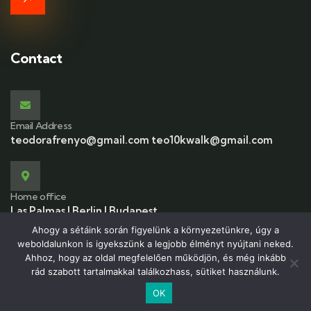
Contact
Email Address
teodorafrenyo@gmail.com teo10kwalk@gmail.com
Home office
Las Palmas | Berlin | Budapest
Ahogy a sétáink során figyelünk a környezetünkre, úgy a
weboldalunkon is igyekszünk a legjobb élményt nyújtani neked.
Ahhoz, hogy az oldal megfelelően működjön, és még inkább
rád szabott tartalmakkal találkozhass, sütiket használunk.
© 2026 Copyright 10kwalk.com. All Rights Reserved.
OK
English