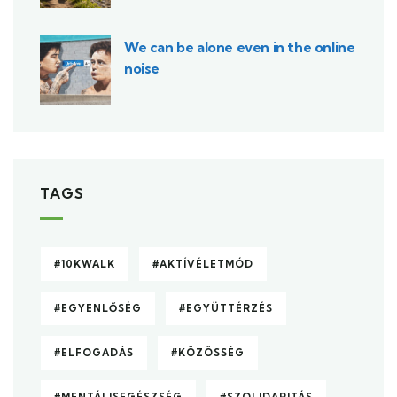
We can be alone even in the online
noise
TAGS
#10KWALK
#AKTÍVÉLETMÓD
#EGYENLŐSÉG
#EGYÜTTÉRZÉS
#ELFOGADÁS
#KÖZÖSSÉG
#MENTÁLISEGÉSZSÉG
#SZOLIDARITÁS