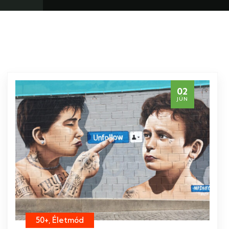
02
JÚN
50+, Életmód