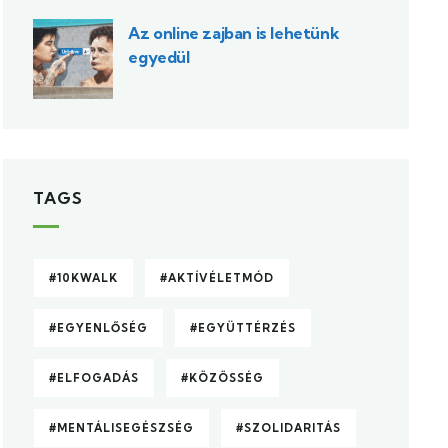
Az online zajban is lehetünk
egyedül
TAGS
#10KWALK
#AKTÍVÉLETMÓD
#EGYENLŐSÉG
#EGYÜTTÉRZÉS
#ELFOGADÁS
#KÖZÖSSÉG
#MENTÁLISEGÉSZSÉG
#SZOLIDARITÁS