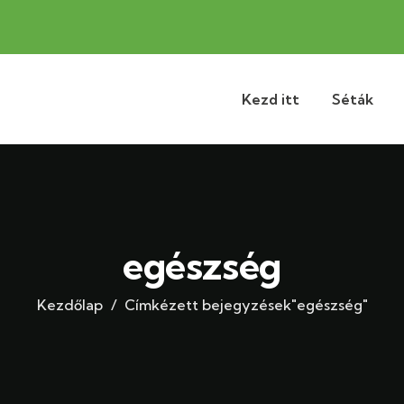
Kezd itt
Séták
egészség
Kezdőlap
Címkézett bejegyzések"egészség"